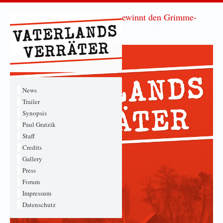
VATERLANDSVERRÄTER gewinnt den Grimme-
Preis 2013!
News
Trailer
Synopsis
Paul Gratzik
Staff
Credits
Gallery
Press
Forum
Impressum
Datenschutz