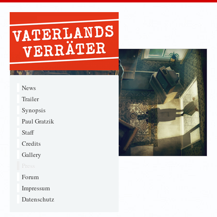
Press
News
Trailer
Synopsis
Paul Gratzik
Staff
Credits
Gallery
Press
Downloads
Forum
Impressum
Presseheft [1.2MB]
Datenschutz
Pressestimmen [Deutsch]