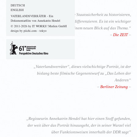
DEUTSCH
ENGLISH
„Vaterlandsverräter beginnt die Staatssicherheit zu historisieren,
VATERLANDSVERRÄTER - Ein
Dokumentarfilm von Annekatrin Hendel
aber auch das Bild von ihr zu differenzieren. Es ist ein wichtiger
© 2011-2026 by IT WORKS! Medien GmbH
Film, mit einem neuen Blick auf das Thema.“
design by piichi.com - tokyo
–
Die ZEIT
–
„Vaterlandsverräter“, dieses vielschichtige Porträt, ist der
bislang beste filmische Gegenentwurf zu „Das Leben der
Anderen“
–
Berliner Zeitung
–
„Regisseurin Annekatrin Hendel hat hier einen Stoff gefunden,
der weit über das Porträt hinausgeht, der in seiner Wurzel viel
über Funktionsweisen innerhalb der DDR sagt“