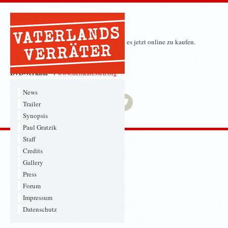
DVD-Verkauf Onlineshop
Die VATERLANDSVERRÄTER-DVD gibt es jetzt online zu kaufen.
Hier der Link zum Onlineshop!
DVD-Verkauf →
www.delikatessen.org
News
Trailer
Synopsis
Paul Gratzik
Staff
Credits
Gallery
Press
Forum
Impressum
Datenschutz