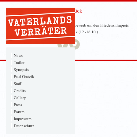
Unabhängiges Filmfest Osnabrück
VATERLANDSVERRÄTER läuft im Wettbewerb um den Friedensfilmpreis
auf dem Unabhängigen Filmfest Osnabrück (12.-16.10.)
News
Trailer
Synopsis
Paul Gratzik
Staff
Credits
Gallery
Press
Forum
Impressum
Datenschutz