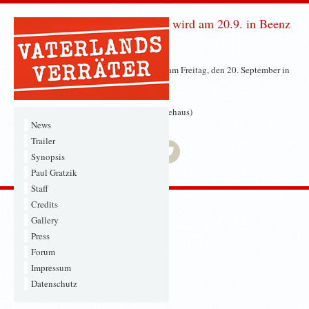
„VATERLANDSVERRÄTER“ wird am 20.9. in Beenz
gezeigt!
Wir freuen uns, dass „Vaterlandsverräter“ am Freitag, den 20. September in
Beenz / Uckermark zu sehen sein wird!
19.30 Uhr, „alte Schule“ Beenz (Gemeindehaus)
News
Trailer
Synopsis
Paul Gratzik
Staff
Credits
Gallery
Press
Forum
Impressum
Datenschutz